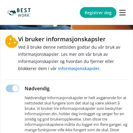
Registrer deg
Vi bruker informasjonskapsler
Ved å bruke denne nettsiden godtar du vår bruk av
informasjonskapsler. Les mer om vår bruk av
informasjonskapsler og hvordan du fjerner eller
blokkerer dem i vår
informasjonskapsler
.
Nødvendig
Trinn
1
av
4
Nødvendige informasjonskapsler er helt avgjørende for at
Glemt passord
?
nettstedet skal fungere som det skal og være sikkert å
bruke. Vi bruker tre informasjonskapsler som beskytter
informasjonen din, holder deg innlogget og sørger for en
Skriv inn e-posten din, så sender vi deg en kode for
smidig og god brukeropplevelse. Uten disse tre
å tilbakestille passordet
.
informasjonskapslene måtte du logget inn flere ganger, og
mange funksjoner ville ikke fungert som de skal. Disse