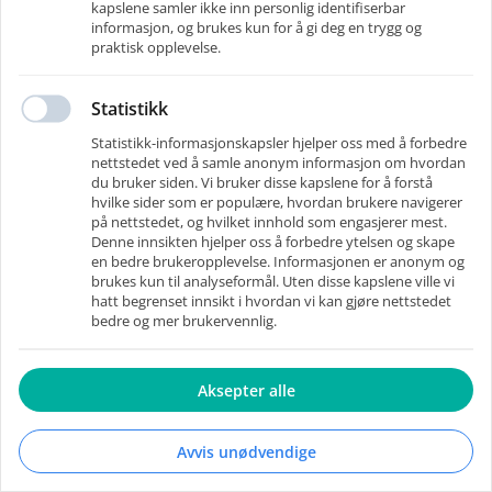
kapslene samler ikke inn personlig identifiserbar
E-post
*
informasjon, og brukes kun for å gi deg en trygg og
praktisk opplevelse.
Statistikk
Gå tilbake
Send kode
Statistikk-informasjonskapsler hjelper oss med å forbedre
nettstedet ved å samle anonym informasjon om hvordan
du bruker siden. Vi bruker disse kapslene for å forstå
hvilke sider som er populære, hvordan brukere navigerer
på nettstedet, og hvilket innhold som engasjerer mest.
Denne innsikten hjelper oss å forbedre ytelsen og skape
en bedre brukeropplevelse. Informasjonen er anonym og
brukes kun til analyseformål. Uten disse kapslene ville vi
hatt begrenset innsikt i hvordan vi kan gjøre nettstedet
bedre og mer brukervennlig.
Aksepter alle
Drevet av RecMan
-
Brukervilkår
Avvis unødvendige