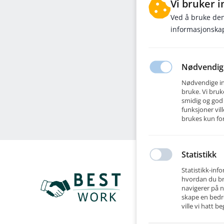
Vi bruker 
Ved å bruke den
informasjonskap
Nødvendig
Nødvendige inf
bruke. Vi bruk
smidig og god
funksjoner vil
brukes kun for
Statistikk
Best Work
Statistikk-in
Best Work arb
hvordan du bru
det er kreven
navigerer på n
kortere perio
skape en bedr
ville vi hatt 