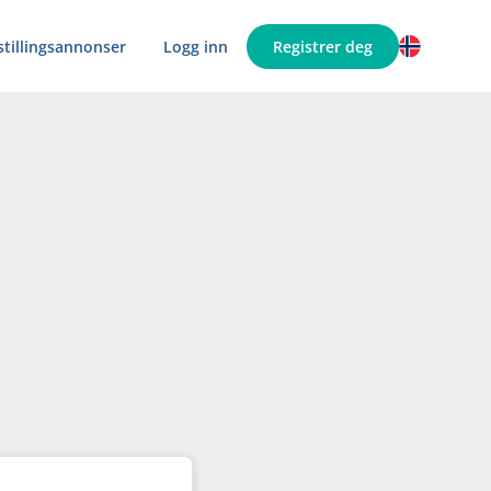
 stillingsannonser
Logg inn
Registrer deg