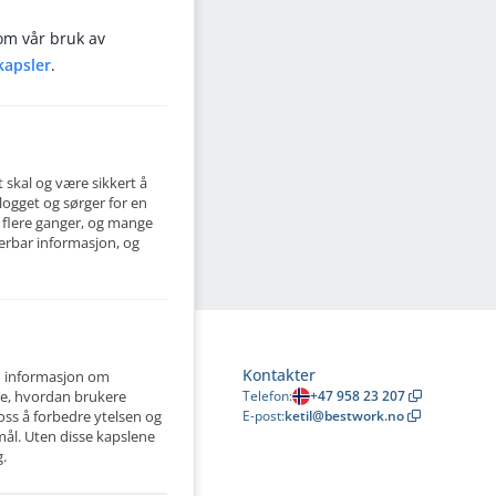
om vår bruk av
kapsler
.
 skal og være sikkert å
logget og sørger for en
 flere ganger, og mange
serbar informasjon, og
Kontakter
m informasjon om
et at
Telefon
:
+47 958 23 207
ære, hvordan brukere
 for en
E-post
:
ketil@bestwork.no
oss å forbedre ytelsen og
ål. Uten disse kapslene
g.