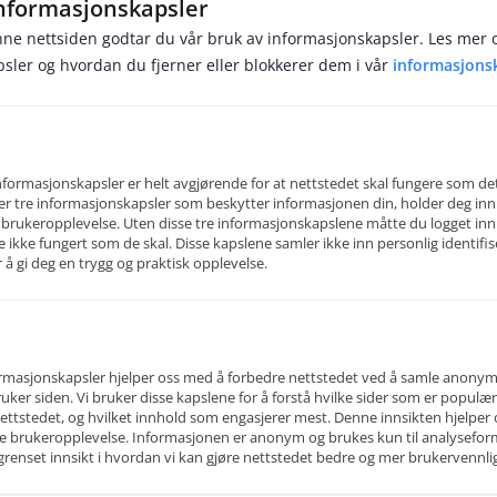
informasjonskapsler
ne nettsiden godtar du vår bruk av informasjonskapsler. Les mer 
sler og hvordan du fjerner eller blokkerer dem i vår
informasjons
ormasjonskapsler er helt avgjørende for at nettstedet skal fungere som det
er tre informasjonskapsler som beskytter informasjonen din, holder deg inn
 brukeropplevelse. Uten disse tre informasjonskapslene måtte du logget inn
le ikke fungert som de skal. Disse kapslene samler ikke inn personlig identifi
 å gi deg en trygg og praktisk opplevelse.
 Bergen AS
formasjonskapsler hjelper oss med å forbedre nettstedet ved å samle anony
eider for å tilby din virksomhet de beste løsningene for ekstra HR ressurser. Vi v
ker siden. Vi bruker disse kapslene for å forstå hvilke sider som er popul
de å få på plass behovet for ekstra bemanning i en hektisk hverdag. Enten det er
ettstedet, og hvilket innhold som engasjerer mest. Denne innsikten hjelper 
de for å dekke sykefravær ol., eller en permanent rekruttering til en fast stilling
e brukeropplevelse. Informasjonen er anonym og brukes kun til analyseform
begrenset innsikt i hvordan vi kan gjøre nettstedet bedre og mer brukervennli